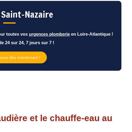
 Saint-Nazaire
our toutes vos
urgences plomberie
en Loire-Atlantique !
e 24 sur 24, 7 jours sur 7 !
nous dès maintenant !
audière et le chauffe-eau au