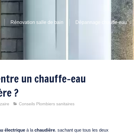
Rénovation salle de bain
Dépannage chauffe-eau
 entre un chauffe-eau
ère ?
zaire
Conseils Plombiers sanitaires
u électrique
à la
chaudière
. sachant que tous les deux