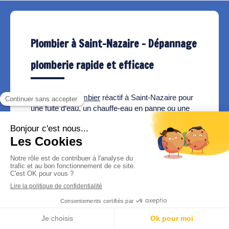
Plombier à Saint-Nazaire – Dépannage
plomberie rapide et efficace
Besoin d’un
plombier
réactif à Saint-Nazaire pour
une fuite d’eau, un chauffe-eau en panne ou une
urgence plomberie ?
Plombier Trav’eau Rénov intervient rapidement à
Saint-Nazaire, Pornichet, La Baule et les alentours
pour tous vos dépannages plomberie et
remplacements de chauffe-eau.
Fuite, ballon d’eau chaude qui ne chauffe plus,
panne soudaine ou recherche de fuite : nous
intervenons rapidement avec un diagnostic clair et
une solution adaptée.
Appeler
Devis gratuit
Artisan local, nous privilégions un travail soigné,